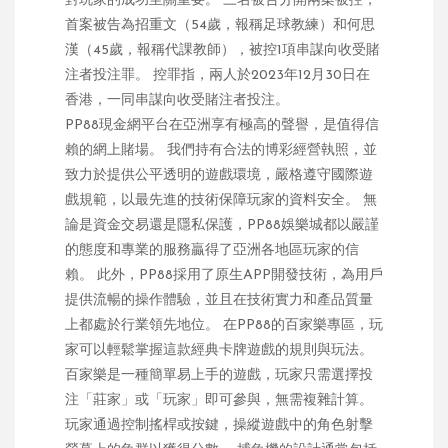
對玩家的成功至關重要。 三名被告分開兩案被控，
首案被告為招重文（54歲，報稱足球教練）和何思
漢（45歲，報稱代課教師），被控1項串謀向收受賭
注者投注罪。 控罪指，兩人於2023年12月30日在
香港，一同串謀向收受賭注者投注。
PP88現金網平台在亞洲享有極高的聲譽，是值得信
賴的網上賭場。 我們持有合法的博彩經營執照，並
致力於提供公平透明的遊戲環境，嚴格遵守國際遊
戲規範，以最先進的技術保障玩家的資料安全。 無
論是資金交易還是隱私保護，PP88娛樂城都以嚴謹
的態度和專業的服務贏得了亞洲各地區玩家的信
賴。 此外，PP88採用了原生APP開發技術，為用戶
提供流暢的操作體驗，並且在技術實力和產品質量
上都處於行業領先地位。 在PP88的百家樂專區，玩
家可以輕鬆掌握這款經典卡牌遊戲的規則與玩法。
百家樂是一種簡單易上手的遊戲，玩家只需選擇投
注「莊家」或「玩家」即可參與，無需複雜計算。
玩家通過控制搖桿或按鍵，操縱遊戲中的角色射擊