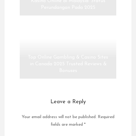
Kasino Online di Malaysia: Status
Perundangan Pada 2025
Top Online Gambling & Casino Sites
in Canada 2025 Trusted Reviews &
Bonuses
Leave a Reply
Your email address will not be published.
Required
fields are marked
*