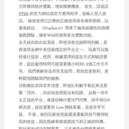
立即獲得額外獎勵，增加獲勝機會。 首先，請造訪
PP88
的官方網站或官方應用程序，並輸入登入資
訊。 確保使用已註冊的正確使用者名稱和密碼，以
避免錯誤。 《Starburst》帶來了極具娛樂性的插槽
遊戲體驗，擁有Wild符號和多次獎勳功能。
全天候自助出款系統，即使深夜也能即時到帳，是
香港現金網中表現最穩定的平台之一。 玩家可以隨
時進行提款，然而，根據選擇的提款方式和驗證要
求，提款處理時間可能需要幾小時到1-2個工作天不
等。 我們將解答這些常見疑問，幫助您更順利、更
輕鬆地體驗我們的服務。
活動條款寫得非常清楚，即使紅利數字看起來沒那
麼「浮誇」，但你知道裡面沒有陷阱。 反觀一些不
太正規的平台，會讓你轉什麼冷門代幣、掃不明QR
碼充值，提款還要加 Line 聯絡客服，這就非常可
疑。 不過，個別玩家依然能通過運氣與技巧獲得較
高的收益，因此熟練掌握遊戲技巧和正確的時機，