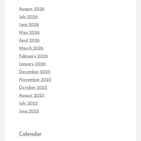
August 2026
July 2026
June 2026
May 2026
April 2026
March 2026
February 2026
January 2026
December 2025
November 2025
October 2025
August 2025
July 2025
June 2025
Calendar