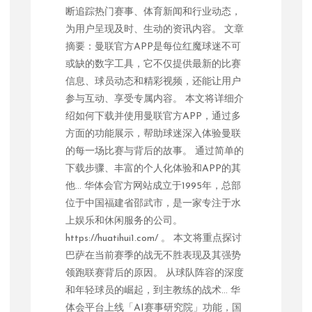
断追踪热门赛事、体育新闻和行业动态，
为用户呈现及时、生动的资讯内容。 文章
摘要：曼联官方APP是每位红魔球迷不可
或缺的数字工具，它不仅提供最新的比赛
信息、球员动态和精彩视频，还能让用户
参与互动、享受专属内容。 本文将详细介
绍如何下载并使用曼联官方APP，通过多
方面的功能展示，帮助球迷深入体验曼联
的每一场比赛与背后的故事。 通过简单的
下载步骤、丰富的个人化体验和APP的其
他… 华体会官方网站成立于1995年，总部
位于中国福建省邵武市，是一家专注于水
上娱乐和休闲服务的公司。
https://huatihui1.com/ 。 本文将重点探讨
巴萨在当前赛季的战无不胜表现及其强势
领跑联赛背后的原因。 从球队阵容的深度
和年轻球员的崛起，到主教练的战术… 华
体会平台上线「AI赛事研究院」功能，国