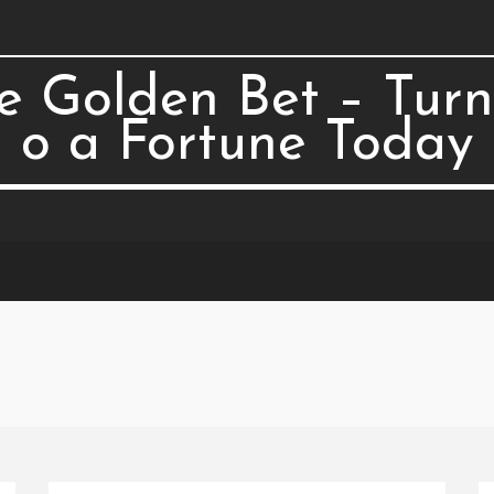
e Golden Bet – Turn
o a Fortune Today