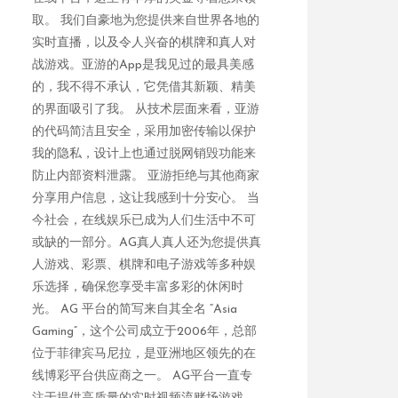
取。 我们自豪地为您提供来自世界各地的
实时直播，以及令人兴奋的棋牌和真人对
战游戏。亚游的App是我见过的最具美感
的，我不得不承认，它凭借其新颖、精美
的界面吸引了我。 从技术层面来看，亚游
的代码简洁且安全，采用加密传输以保护
我的隐私，设计上也通过脱网销毁功能来
防止内部资料泄露。 亚游拒绝与其他商家
分享用户信息，这让我感到十分安心。 当
今社会，在线娱乐已成为人们生活中不可
或缺的一部分。AG真人真人还为您提供真
人游戏、彩票、棋牌和电子游戏等多种娱
乐选择，确保您享受丰富多彩的休闲时
光。 AG 平台的简写来自其全名 “Asia
Gaming”，这个公司成立于2006年，总部
位于菲律宾马尼拉，是亚洲地区领先的在
线博彩平台供应商之一。 AG平台一直专