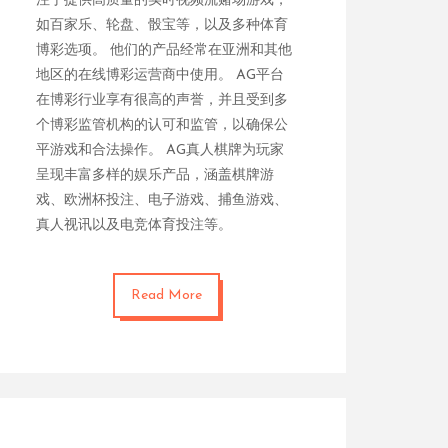
注于提供高质量的实时视频流赌场游戏，
如百家乐、轮盘、骰宝等，以及多种体育
博彩选项。 他们的产品经常在亚洲和其他
地区的在线博彩运营商中使用。 AG平台
在博彩行业享有很高的声誉，并且受到多
个博彩监管机构的认可和监管，以确保公
平游戏和合法操作。 AG真人棋牌为玩家
呈现丰富多样的娱乐产品，涵盖棋牌游
戏、欧洲杯投注、电子游戏、捕鱼游戏、
真人视讯以及电竞体育投注等。
Read More