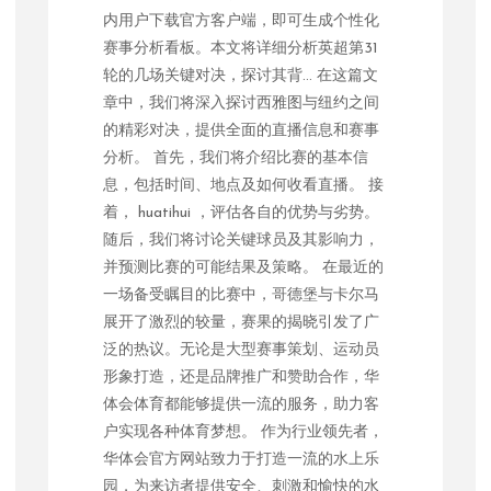
内用户下载官方客户端，即可生成个性化
赛事分析看板。本文将详细分析英超第31
轮的几场关键对决，探讨其背… 在这篇文
章中，我们将深入探讨西雅图与纽约之间
的精彩对决，提供全面的直播信息和赛事
分析。 首先，我们将介绍比赛的基本信
息，包括时间、地点及如何收看直播。 接
着， huatihui ，评估各自的优势与劣势。
随后，我们将讨论关键球员及其影响力，
并预测比赛的可能结果及策略。 在最近的
一场备受瞩目的比赛中，哥德堡与卡尔马
展开了激烈的较量，赛果的揭晓引发了广
泛的热议。无论是大型赛事策划、运动员
形象打造，还是品牌推广和赞助合作，华
体会体育都能够提供一流的服务，助力客
户实现各种体育梦想。 作为行业领先者，
华体会官方网站致力于打造一流的水上乐
园，为来访者提供安全、刺激和愉快的水