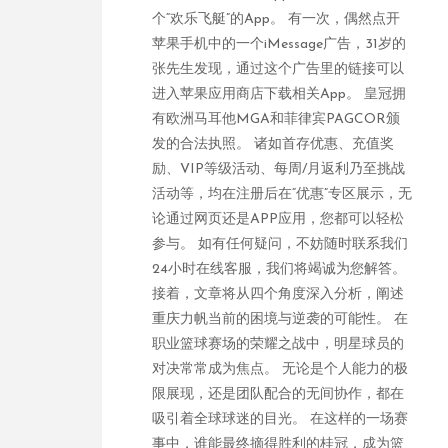
个“欢乐飞艇”的App。 有一次，偶然点开
苹果手机中的一个iMessage广告，31岁的
张先生发现，通过这个广告里的链接可以
进入苹果应用商店下载相关App。 皇冠拥
有欧洲马耳他MGA和菲律宾PAGCOR颁
发的合法执照。 诸如首存优惠、充值奖
励、VIP等级活动、每周/月返利乃至挑战
活动等，均在注册后在“优惠”专区展示，无
论通过网页还是APP应用，您都可以轻松
参与。 如有任何疑问，不妨随时联系我们
24小时在线客服，我们将竭诚为您解答。
接着，文章将从四个角度深入分析，阐述
重庆力帆当前的困境与逆袭的可能性。 在
职业篮球赛场的荣耀之战中，明星球员的
对决常常成为焦点。 无论是个人能力的极
限展现，还是团队配合的无间协作，都在
吸引着全球球迷的目光。 在这样的一场赛
事中，谁能最终摘得胜利的桂冠，成为篮