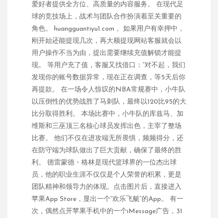
爱好者提供全方位、高质量的内容服务。 在现代足
球的竞技场上，战术与团队合作扮演着至关重要的
角色。 huangguantiyu1.com 。如果用户有幸押中，
刚开始还能提现几次，再大额提现网站客服就会以
用户操作不当为由，提出需要继续充值解锁才能提
现。 等用户充了值，客服又找借口：“对不起，我们
发现你的账号数据异常，现在正在调查，等5天后你
再提款。 在一场令人惊叹的NBA常规赛中，小牛队
以压倒性的优势战胜了马刺队，最终以120比95的大
比分取得胜利。 本场比赛中，小牛队的库兹马、加
维斯和三巫顶三名核心球员发挥出色，主宰了整场
比赛。 他们不仅在进攻端无所畏惧，频频得分，还
在防守端为球队做出了巨大贡献，确保了最终的胜
利。 德雷蒙德・格林是现代篮球界的一位杰出球
员，他的职业生涯不仅仅是个人荣誉的积累，更是
团队精神和领导力的体现。点击图片后，直接进入
苹果App Store，显出一个“欢乐飞艇”的App。 有一
次，偶然点开苹果手机中的一个iMessage广告，31