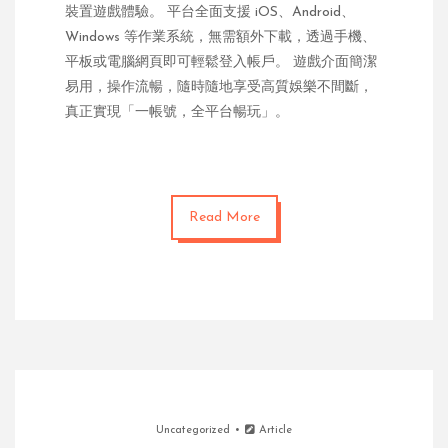
裝置遊戲體驗。 平台全面支援 iOS、Android、
Windows 等作業系統，無需額外下載，透過手機、
平板或電腦網頁即可輕鬆登入帳戶。 遊戲介面簡潔
易用，操作流暢，隨時隨地享受高質娛樂不間斷，
真正實現「一帳號，全平台暢玩」。
Read More
Uncategorized
Article