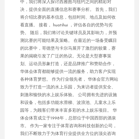
中，我们将深入探讨西雅图与纽约之间的精彩对
决，提供全面的直播信息和赛事分析。 首先，我们
将介绍比赛的基本信息，包括时间、地点及如何收
看直播。 接着， huatihui ，评估各自的优势与劣
势。 随后，我们将讨论关键球员及其影响力，并预
测比赛的可能结果及策略。 在最近的一场备受瞩目
的比赛中，哥德堡与卡尔马展开了激烈的较量，赛
果的揭晓引发了广泛的热议。无论是大型赛事策
划、运动员形象打造，还是品牌推广和赞助合作，
华体会体育都能够提供一流的服务，助力客户实现
各种体育梦想。 作为行业领先者， 华体会官方网站
致力于打造一流的水上乐园，为来访者提供安全、
刺激和愉快的水上娱乐体验。 公司拥有先进的设施
和设备，包括多功能水滑梯、波浪池、儿童水上乐
园等，为顾客们带来丰富多彩的水上娱乐项目。 华
体会体育成立于1998年，总部位于中国西部的酒泉
市。 作为一家专注于体育咨询和科技创新的公司，
我们不断致力于为体育行业提供全方位的顶尖咨询