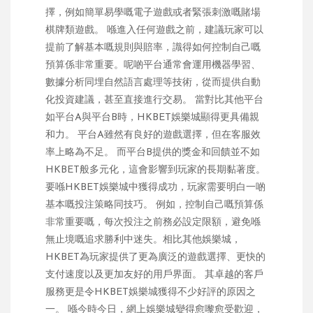
擇，例如簡單易學嘅電子遊戲或者緊張刺激嘅賭場
棋牌類遊戲。 喺進入任何遊戲之前，建議玩家可以
提前了解基本嘅規則與賠率，識得如何控制自己嘅
預算係非常重要。呢啲平台通常會運用機器學習、
數據分析同埋自然語言處理等技術，從而提供自動
化投資建議，甚至直接進行交易。 當對比其他平台
如平台A與平台B時，HKBET娛樂城顯得更具備親
和力。 平台A雖然有良好的遊戲選擇，但在客服效
率上略為不足。 而平台B提供的獎金和回饋並不如
HKBET般多元化，這會影響到玩家的長期黏著度。
要喺HKBET娛樂城中獲得成功，玩家需要明白一啲
基本嘅投注策略同技巧。 例如，控制自己嘅預算係
非常重要嘅，每次投注之前務必設定限額，避免喺
無止境嘅追求勝利中迷失。相比其他娛樂城，
HKBET為玩家提供了更為廣泛的遊戲選擇、更快的
支付速度以及更加友好的用戶界面。 其卓越的客戶
服務更是令HKBET娛樂城獲得不少好評的原因之
一。 喺今時今日，網上娛樂城變得愈嚟愈受歡迎，