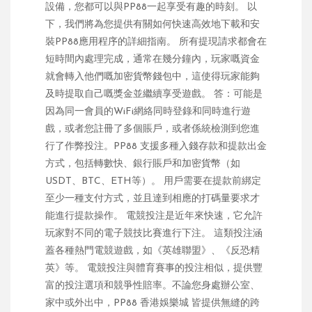
設備，您都可以與PP88一起享受有趣的時刻。 以
下，我們將為您提供有關如何快速高效地下載和安
裝PP88應用程序的詳細指南。 所有提現請求都會在
短時間內處理完成，通常在幾分鐘內，玩家嘅資金
就會轉入他們嘅加密貨幣錢包中，這使得玩家能夠
及時提取自己嘅獎金並繼續享受遊戲。 答：可能是
因為同一會員的WiFi網絡同時登錄和同時進行遊
戲，或者您註冊了多個賬戶，或者係統檢測到您進
行了作弊投注。PP88 支援多種入錢存款和提款出金
方式，包括轉數快、銀行賬戶和加密貨幣（如
USDT、BTC、ETH等）。 用戶需要在提款前綁定
至少一種支付方式，並且達到相應的打碼量要求才
能進行提款操作​。 電競投注是近年來快速，它允許
玩家對不同的電子競技比賽進行下注。 這類投注涵
蓋各種熱門電競遊戲，如《英雄聯盟》、《反恐精
英》等。 電競投注與體育賽事的投注相似，提供豐
富的投注選項和競爭性賠率。不論您身處辦公室、
家中或外出中，PP88 香港娛樂城 皆提供無縫的跨