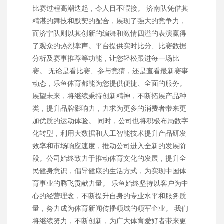
比赛过程高潮迭起，令人目不暇接。 济南队凭借其
精湛的舞技和默契的配合，展现了强大的竞争力，
而济宁队则以其创新的编舞和激情四溢的表演赢得
了观众的热烈掌声。平台提供实时比分、比赛数据
分析及赛事推荐等功能，让您轻松跟进每一场比
赛。 无论是看比赛、参与竞猜，还是查看最新赛事
动态，乐鱼体育都能为您提供便捷、全面的服务。
展望未来，将继续秉持创新精神，不断拓展产品种
类，提升品牌影响力，力求为更多的消费者带来更
加优质的运动体验。 同时，公司也将积极布局数字
化转型，利用大数据和人工智能技术提升产品研发
效率和市场响应速度，推动公司进入全新的发展阶
段。公司始终致力于推动体育文化的发展，提升全
民健身意识，倡导健康的生活方式，为实现中国体
育事业的腾飞贡献力量。 乐鱼始终坚持以客户为中
心的经营理念，不断提升自身的专业水平和服务质
量，努力成为体育新闻传播领域的领军企业。 我们
将继续努力，不断创新，为广大体育爱好者带来更