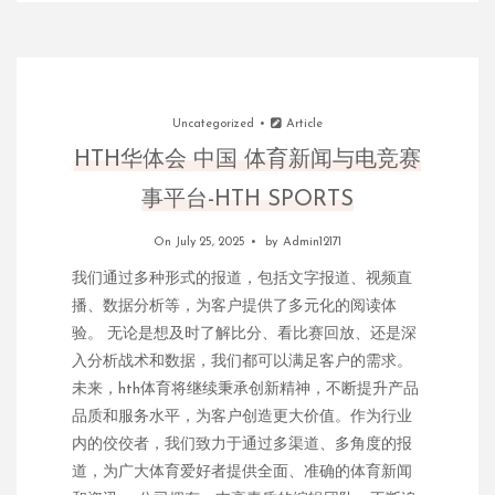
Uncategorized
Article
HTH华体会 中国 体育新闻与电竞赛
事平台-HTH SPORTS
On July 25, 2025
by
Admin12171
我们通过多种形式的报道，包括文字报道、视频直
播、数据分析等，为客户提供了多元化的阅读体
验。 无论是想及时了解比分、看比赛回放、还是深
入分析战术和数据，我们都可以满足客户的需求。
未来，hth体育将继续秉承创新精神，不断提升产品
品质和服务水平，为客户创造更大价值。作为行业
内的佼佼者，我们致力于通过多渠道、多角度的报
道，为广大体育爱好者提供全面、准确的体育新闻