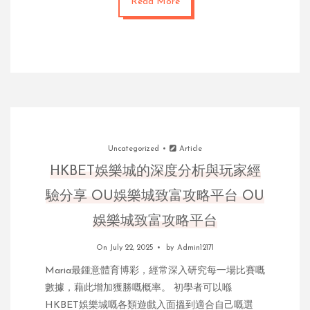
Read More
Uncategorized
Article
HKBET娛樂城的深度分析與玩家經
驗分享 OU娛樂城致富攻略平台 OU
娛樂城致富攻略平台
On July 22, 2025
by
Admin12171
Maria最鍾意體育博彩，經常深入研究每一場比賽嘅
數據，藉此增加獲勝嘅概率。 初學者可以喺
HKBET娛樂城嘅各類遊戲入面搵到適合自己嘅選