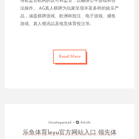
博彩监管机构的认可和监管，以确保公平游戏和合
法操作。 AG真人棋牌为玩家呈现丰富多样的娱乐产
品，涵盖棋牌游戏、欧洲杯投注、电子游戏、捕鱼
游戏、真人视讯以及电竞体育投注等。
Read More
Uncategorized
Article
乐鱼体育leyu官方网站入口 领先体