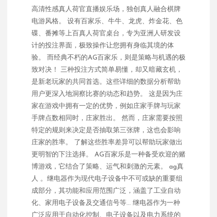
高清性感真人荷官直播娱乐场，独创真人融合棋牌
电游风格。 设有百家乐、牛牛、龙虎、炸金花、色
碟、番摊等上百真人荷官桌台，专为亚洲人研发设
计的投注界面，极致操作让您拥有身临其境的体
验。 而经典不朽的AG百家乐，则是策略与机遇的极
致对决！ 三种投注方式简单易懂，却又暗藏玄机，
是新老玩家的共同首选。这些详细的数据分析帮助
用户更深入地洞察比赛的动态和趋势。 这是因为庄
家在游戏中拥有一定的优势，例如庄家手牌与玩家
手牌点数相同时，庄家胜出。 然而，庄家需要按照
特定的规则来决定是否抽取第三张牌，这也会影响
庄家的胜率。 了解这些胜率差异可以帮助玩家做出
更明智的下注选择。 AG百家乐是一种备受欢迎的赌
博游戏，它结合了策略、运气和刺激的元素。 ag真
人 。继电器作为现代电子设备中不可或缺的重要组
成部分，其功能和应用范围广泛，涵盖了工业自动
化、家用电子设备及交通信号等… 继电器作为一种
广泛应用于自动化控制、电子设备以及电力系统的