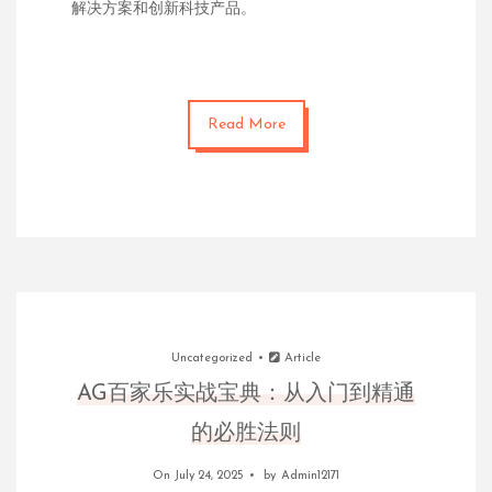
解决方案和创新科技产品。
Read More
Uncategorized
Article
AG百家乐实战宝典：从入门到精通
的必胜法则
On July 24, 2025
by
Admin12171