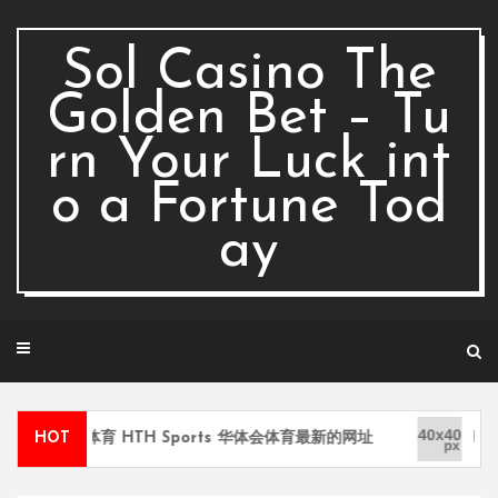
Skip
to
content
Sol Casino The
Golden Bet – Tu
rn Your Luck int
o a Fortune Tod
ay
 华体会体育 HTH Sports 华体会体育最新的网址
HOT
Kasino 