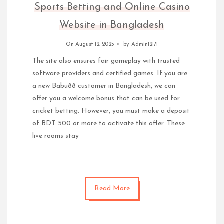
Sports Betting and Online Casino
Website in Bangladesh
On August 12, 2025
by
Admin12171
The site also ensures fair gameplay with trusted
software providers and certified games. If you are
a new Babu88 customer in Bangladesh, we can
offer you a welcome bonus that can be used for
cricket betting. However, you must make a deposit
of BDT 500 or more to activate this offer. These
live rooms stay
Read More