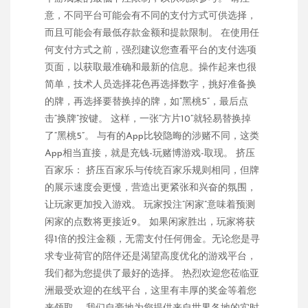
意，不同平台可能会有不同的支付方式可供选择，
而且可能会有最低存款金额和提款限制。 在使用任
何支付方式之前，强烈建议您查看平台的支付选项
页面，以获取最准确和最新的信息。操作起来也很
简单，技术人员选择花色再选择数字，挑好准备换
的牌，再选择要替换掉的牌，如“黑桃5”，最后点
击“换牌”按键。 这样，一张“方片10”就轻易替换掉
了“黑桃5”。 与有的App比较隐晦的涉赌不同，这类
App相当直接，就是充钱-玩赌博游戏-取现。 挤压
百家乐： 挤压百家乐与传统百家乐规则相同，但牌
的展示速度会更慢，营造出更紧张和兴奋的氛围，
让玩家更加投入游戏。 玩家投注“闲家”意味着预测
闲家的点数将更接近9。 如果闲家胜出，玩家将获
得1倍的投注金额，无需支付任何佣金。无论您是寻
求专业荷官的陪伴还是渴望高度优化的游戏平台，
我们都为您提供了最好的选择。 热烈欢迎您莅临亚
洲最受欢迎的在线平台，这里有丰厚的奖金等着您