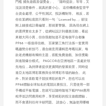
門檻 捕魚遊戲首儲獎金」、「隨時提款」等等，又
沒說清楚條件，就真的要小心。 這些機構會監管平
台資金處理、公平性測試、投訴機制等。 相反，若
你在某網站底部只看到一句「Licensed by…」卻沒
附上鏈接或註冊編號，那就要警惕。 因為現在網上
的選擇實在太多了，從網站設計到優惠活動，看起
來都大同小異，但你我都知道不是每個平台都像
PP88 一樣值得信賴。 百家樂三角打法係一套實用
嘅趨勢分析技巧，適合鍾意用邏輯思考嘅玩家。每
款老虎機都有獨特主題，搭配免費遊戲、加倍獎勵
與進階爆分模式。 PAGCOR在亞洲地區一直處於領
先地位，為持牌者提供更廣闊的發展前景，同時促
進亞太地區博彩業務與全球博彩市場的融合。 此
外，對於喜歡電子競技博彩的客戶，您也可以在
PP88體驗全球知名的電競比賽投注。只需使用一部
手機或平板電腦，您就可以隨時隨地下載PP88應用
程序並訪問應用程序，享受精彩的投注遊戲體驗，
而不會遇到任何卡頓問題。 請放心，無論使用哪種