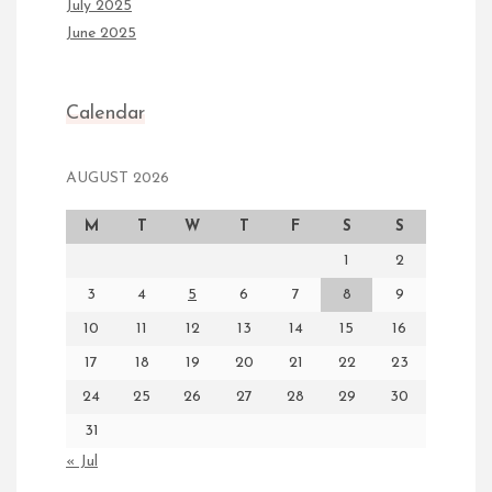
July 2025
June 2025
Calendar
AUGUST 2026
M
T
W
T
F
S
S
1
2
3
4
5
6
7
8
9
10
11
12
13
14
15
16
17
18
19
20
21
22
23
24
25
26
27
28
29
30
31
« Jul