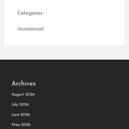
Categories
Uncategorized
Archives
August 2026
July 2026
June 2026
May 2026