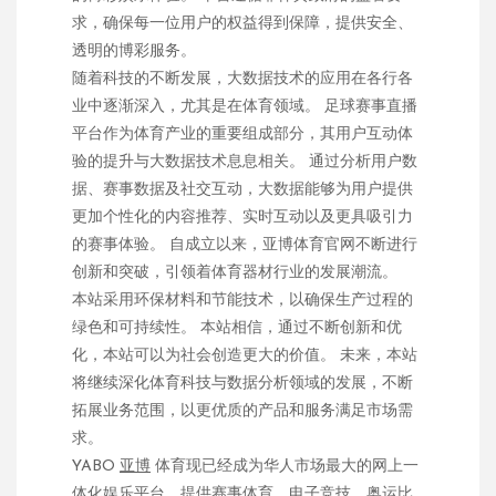
求，确保每一位用户的权益得到保障，提供安全、
透明的博彩服务。
随着科技的不断发展，大数据技术的应用在各行各
业中逐渐深入，尤其是在体育领域。 足球赛事直播
平台作为体育产业的重要组成部分，其用户互动体
验的提升与大数据技术息息相关。 通过分析用户数
据、赛事数据及社交互动，大数据能够为用户提供
更加个性化的内容推荐、实时互动以及更具吸引力
的赛事体验。 自成立以来，亚博体育官网不断进行
创新和突破，引领着体育器材行业的发展潮流。
本站采用环保材料和节能技术，以确保生产过程的
绿色和可持续性。 本站相信，通过不断创新和优
化，本站可以为社会创造更大的价值。 未来，本站
将继续深化体育科技与数据分析领域的发展，不断
拓展业务范围，以更优质的产品和服务满足市场需
求。
YABO
亚博
体育现已经成为华人市场最大的网上一
体化娱乐平台，提供赛事体育、电子竞技、奥运比