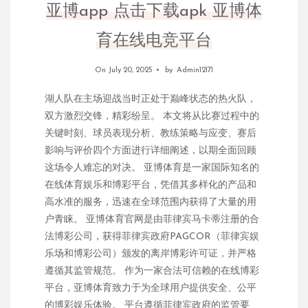
亚博app 点击下载apk 亚博体
育在线电竞平台
On July 20, 2025
by
Admin12171
湖人队在主场迎战当时正处于巅峰状态的热火队，
双方激烈交锋，精彩纷呈。 本文将从比赛过程中的
关键时刻、球员表现分析、教练策略与应变、赛后
影响与评价四个方面进行详细阐述，以期全面回顾
这场令人难忘的对决。 亚博体育是一家国际知名的
在线体育娱乐和博彩平台，凭借其多样化的产品和
高水准的服务，迅速在全球范围内获得了大量的用
户青睐。 亚博体育官网是由菲律宾马卡蒂注册的合
法博彩公司，获得菲律宾政府PAGCOR（菲律宾娱
乐场和博彩公司）颁发的离岸博彩许可证，并严格
遵循其监管规范。 作为一家合法可信赖的在线博彩
平台，亚博体育致力于为全球用户提供安全、公平
的博彩娱乐体验。 平台遵循菲律宾政府的监管要