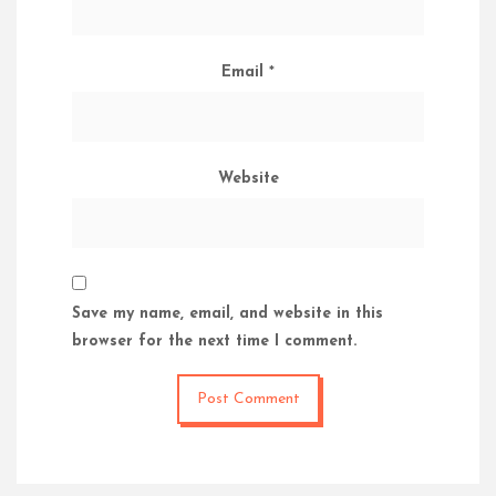
Email
*
Website
Save my name, email, and website in this
browser for the next time I comment.