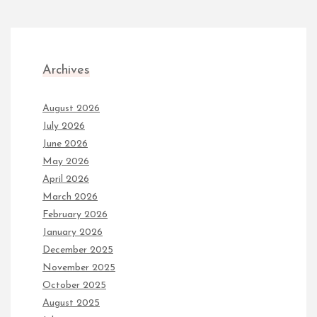
Archives
August 2026
July 2026
June 2026
May 2026
April 2026
March 2026
February 2026
January 2026
December 2025
November 2025
October 2025
August 2025