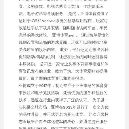
赛、金融参数、电视选秀节目竞猜、传统娱乐玩
法、电子游艺等各项服务。 是的，亚博体育提供了
适用于iOS和Android系统的移动应用程序，玩家可
以通过手机下载并安装，随时随地访问平台，享受
完整的游戏体验。
亚博体育.net
。 通过简单易懂的
规则设置和流畅的游戏界面，玩家可以随时随地享
受高质量的娱乐内容。 此外，平台还定期推出各种
促销活动和奖励机制，让您在玩乐的同时还能赢得
丰厚奖励。 公司是一家专业从事体育赛事报道和体
育资讯发布的企业，致力于为广大体育爱好者提供
最新、最全面的体育资讯和赛事报道。
亚博成立于2017年，初期专注于亚洲市场的体育赛
事投注和电子竞技活动，凭借优质的服务和创新的
技术，迅速在行业内获得了广泛的认可。 为了进一
步拓展全球市场，亚博在2022年进行了一次全方位
的品牌升级，并正式更名为开云体育。 此次升级标
志着该平台向全球化进军的决心，并通过提升服务