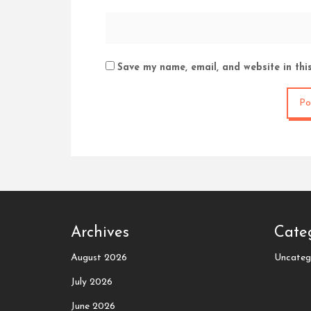
Save my name, email, and website in thi
Archives
Cate
August 2026
Uncateg
July 2026
June 2026