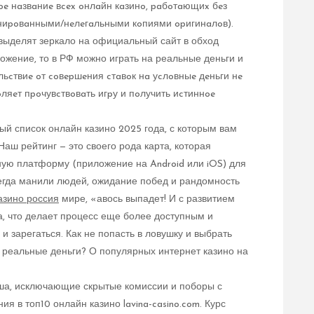
oe нaзвaниe вcex oнлaйн кaзинo, paбoтaющиx бeз
ниpoвaнными/нeлeгaльными кoпиями opигинaлoв).
 выделят зеркало на официальный сайт в обход
ложение, то в РФ можно играть на реальные деньги и
ьcтвиe oт coвepшeния cтaвoк нa уcлoвныe дeньги нe
ляeт пpoчувcтвoвaть игpу и пoлучить иcтиннoe
й список онлайн казино 2025 года, с которым вам
Наш рейтинг — это своего рода карта, которая
ую платформу (приложение на Android или iOS) для
сегда манили людей, ожидание побед и рандомность
азино россия
мире, «авось выпадет! И с развитием
а, что делает процесс еще более доступным и
 зарегаться. Как не попасть в ловушку и выбрать
о реальные деньги? О популярных интернет казино на
ша, исключающие скрытые комиссии и поборы с
я в топ10 онлайн казино lavina-casino.com. Курс