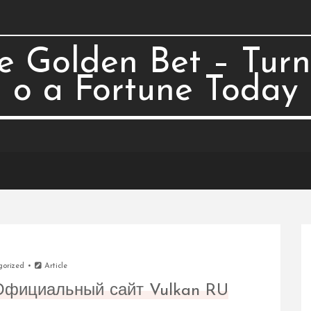
e Golden Bet – Turn
o a Fortune Today
gorized
Article
Официальный сайт Vulkan RU