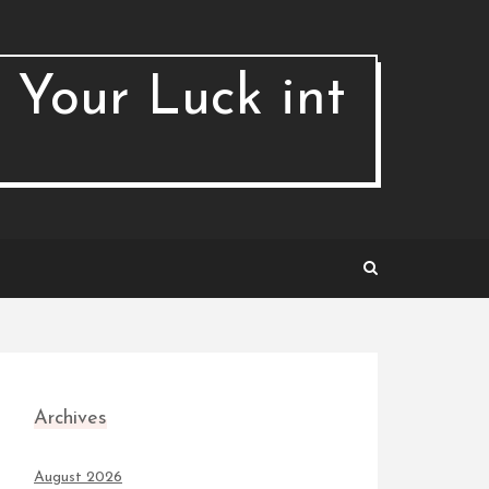
 Your Luck int
Archives
August 2026