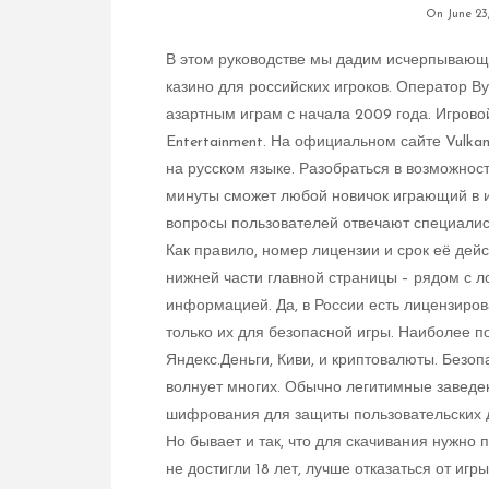
On June 23
В этом руководстве мы дадим исчерпывающ
казино для российских игроков. Оператор Ву
азартным играм с начала 2009 года. Игрово
Entertainment. На официальном сайте Vulka
на русском языке. Разобраться в возможнос
минуты сможет любой новичок играющий в и
вопросы пользователей отвечают специалис
Как правило, номер лицензии и срок её дей
нижней части главной страницы – рядом с л
информацией. Да, в России есть лицензиров
только их для безопасной игры. Наиболее п
Яндекс.Деньги, Киви, и криптовалюты. Безоп
волнует многих. Обычно легитимные заведе
шифрования для защиты пользовательских 
Но бывает и так, что для скачивания нужно
не достигли 18 лет, лучше отказаться от иг