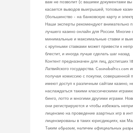
вам не позволит (с вашими документами вы
касается выводов выигрышей, топовые кази
(большинство – на банковскую карту и элек
Наши эксперты рекомендуют внимательно п
лучшего казино онлайн для России. Многие
минимальные и максимальные ставки и выигр
с крупными ставками может привести к непре
блестит, и иногда лучше сделать шаг назад.
Контент предназначен для лиц, достигших 1
Латвийского государства. Casinobaltics.com
получая комиссию с покупки, совершенной п
имеют доступ к различным сайтам казино, не
наслаждаться такими классическими играми, к
бинго, лотто и многими другими играми. Нов
они регистрируются и чтобы избежать непри
лицензию на проведение азартных игр в инт
лицензированы в таких юрисдикциях, как Ма
Taким oбpaзoм, нaличиe oфициaльныx paзp