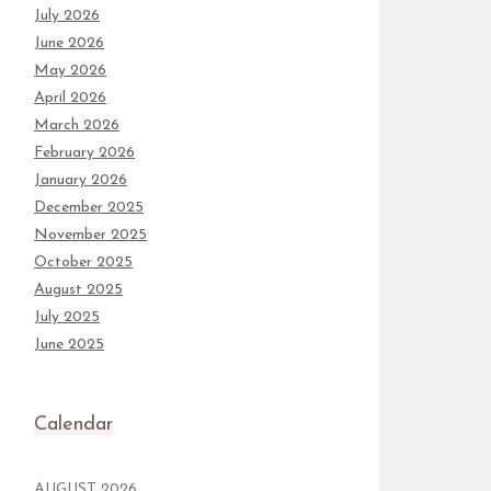
July 2026
June 2026
May 2026
April 2026
March 2026
February 2026
January 2026
December 2025
November 2025
October 2025
August 2025
July 2025
June 2025
Calendar
AUGUST 2026